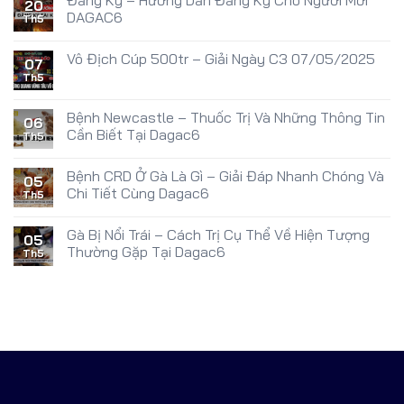
Đăng Ký – Hướng Dẫn Đăng Ký Cho Người Mới
20
DAGAC6
Th5
Vô Địch Cúp 500tr – Giải Ngày C3 07/05/2025
07
Th5
Bệnh Newcastle – Thuốc Trị Và Những Thông Tin
06
Cần Biết Tại Dagac6
Th5
Bệnh CRD Ở Gà Là Gì – Giải Đáp Nhanh Chóng Và
05
Chi Tiết Cùng Dagac6
Th5
Gà Bị Nổi Trái – Cách Trị Cụ Thể Về Hiện Tượng
05
Thường Gặp Tại Dagac6
Th5