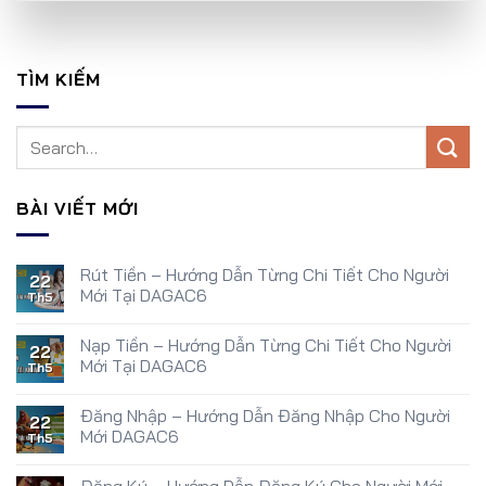
TÌM KIẾM
BÀI VIẾT MỚI
Rút Tiền – Hướng Dẫn Từng Chi Tiết Cho Người
22
Mới Tại DAGAC6
Th5
Nạp Tiền – Hướng Dẫn Từng Chi Tiết Cho Người
22
Mới Tại DAGAC6
Th5
Đăng Nhập – Hướng Dẫn Đăng Nhập Cho Người
22
Mới DAGAC6
Th5