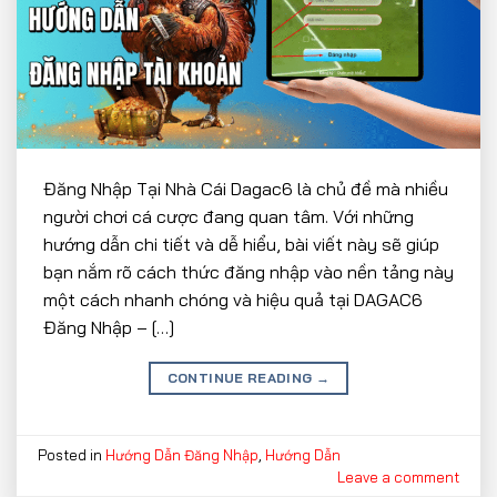
Đăng Nhập Tại Nhà Cái Dagac6 là chủ đề mà nhiều
người chơi cá cược đang quan tâm. Với những
hướng dẫn chi tiết và dễ hiểu, bài viết này sẽ giúp
bạn nắm rõ cách thức đăng nhập vào nền tảng này
một cách nhanh chóng và hiệu quả tại DAGAC6
Đăng Nhập – […]
CONTINUE READING
→
Posted in
Hướng Dẫn Đăng Nhập
,
Hướng Dẫn
Leave a comment