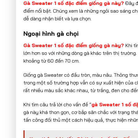
Gà Sweater 1 số đặc điểm giống gà này?
Đây đư
điểm nổi bật. Chúng xem là những ngôi sao sáng ch
dễ dàng nhận biết và lựa chọn.
Ngoại hình gà chọi
Gà Sweater 1 số đặc điểm giống gà này?
Khi t
lớn hơn so với những dòng gà khác trên thị trường
khoảng từ 60 đến 70 cm.
Giống gà Sweater có đầu tròn, màu nâu. Thông thư
trong một số trường hợp vẫn có sự xuất hiện của c
rất nhiều màu sắc khác nhau, từ trắng, đen cho đ
Khi tìm câu trả lời cho vấn đề “
gà Sweater 1 số đ
gà này khá thon gọn, cơ bắp săn chắc với trạng thá
tấn công đối thủ một cách hiệu quả, thực hiện nhữ