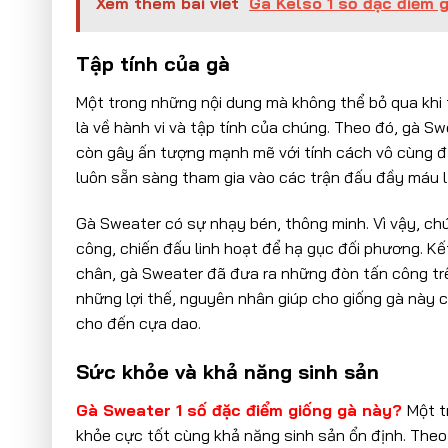
Xem thêm bài viết
Gà Kelso 1 số đặc điểm 
Tập tính của gà
Một trong những nội dung mà không thể bỏ qua khi 
là về hành vi và tập tính của chúng. Theo đó, gà S
còn gây ấn tượng mạnh mẽ với tính cách vô cùng đ
luôn sẵn sàng tham gia vào các trận đấu đầy máu lử
Gà Sweater có sự nhạy bén, thông minh. Vì vậy, chú
công, chiến đấu linh hoạt để hạ gục đối phương. K
chân, gà Sweater đã đưa ra những đòn tấn công trê
những lợi thế, nguyên nhân giúp cho giống gà này 
cho đến cựa dao.
Sức khỏe và khả năng sinh sản
Gà Sweater 1 số đặc điểm giống gà này?
Một t
khỏe cực tốt cùng khả năng sinh sản ổn định. Theo 