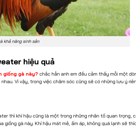
à khả năng sinh sản
eater hiệu quả
m giống gà này?
chắc hẳn anh em đều cảm thấy mỗi một dò
 nhau. Vì vậy, trong việc chăm sóc cũng sẽ có những lưu ý riê
ter thì khí hậu cũng là một trong những nhân tố quan trọng, c
của giống gà này. Khí hậu mát mẻ, ấm áp, không quá lạnh sẽ th