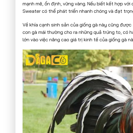
mạnh mẽ, ổn định, vững vàng. Nếu biết kết hợp với 
Sweater có thể phát triển nhanh chóng và đạt trọng
Về khía cạnh sinh sản của giống gà này cũng được 
con gà mái thường cho ra những quả trứng to, có h
lớn vào việc nâng cao giá trị kinh tế của giống gà n