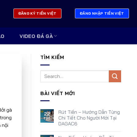
ĐĂNG KÝ TIỀN VIỆT
ĐĂNG NHẬP TIỀN VIỆT
AO
VIDEO ĐÁ GÀ
TÌM KIẾM
BÀI VIẾT MỚI
Bởi gà
Rút Tiền – Hướng Dẫn Từng
22
 trong
Chi Tiết Cho Người Mới Tại
Th5
DAGAC6
 nội