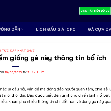
LINK TẢI TIỀN ĐÔ 30
ƯỚNG DẪN
LỊCH ĐẤU GIẢI CPC
GÀ CỰA D
N TỨC CẬP NHẬT 24/7
ểm giống gà này thông tin bổ ích
 ON
19/03/2025
BY
TUẤN PHÁT
ắc là câu hỏi, vấn đề mà đông đảo người quan tâm, chia sẻ. 
t mọi thời đại. Đây được biết đến là những chiến binh nổi bật
hiểu, khám phá nhiều thông tin chi tiết hơn về dòng gà này qua