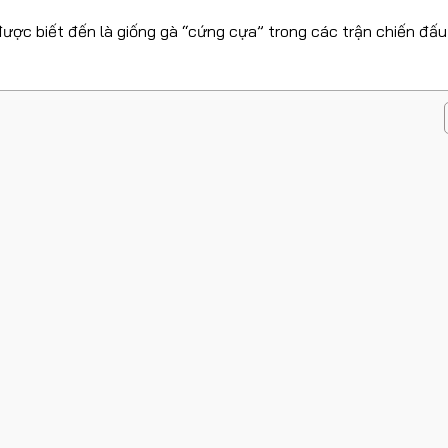
ược biết đến là giống gà “cứng cựa” trong các trận chiến đấu