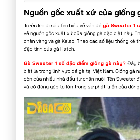
Nguồn gốc xuất xứ của giống 
Trước khi đi sâu tìm hiểu về vấn đề
gà Sweater 1 s
về nguồn gốc xuất xứ của giống gà đặc biệt này. Th
chân vàng và gà Kelso. Theo các số liệu thống kê 
đặc tính của gà Hatch.
Gà Sweater 1 số đặc điểm giống gà này?
Đây b
biệt là trong lĩnh vực đá gà tại Việt Nam. Giống g
còn của nhiều nhà đầu tư chăn nuôi. Tên Sweater đ
và có đóng góp to lớn trong sự phát triển của dòng