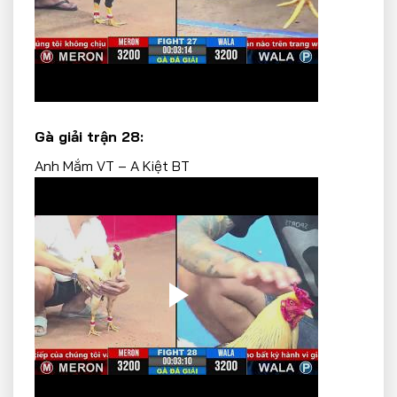
Gà giải trận 28:
Anh Mắm VT – A Kiệt BT