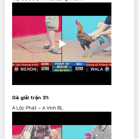
Gà giải trận 31:
A Lộc Phát – A Vinh BL