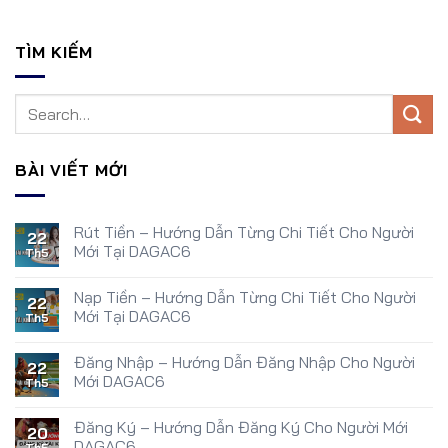
TÌM KIẾM
BÀI VIẾT MỚI
Rút Tiền – Hướng Dẫn Từng Chi Tiết Cho Người
22
Mới Tại DAGAC6
Th5
Nạp Tiền – Hướng Dẫn Từng Chi Tiết Cho Người
22
Mới Tại DAGAC6
Th5
Đăng Nhập – Hướng Dẫn Đăng Nhập Cho Người
22
Mới DAGAC6
Th5
Đăng Ký – Hướng Dẫn Đăng Ký Cho Người Mới
20
DAGAC6
Th5