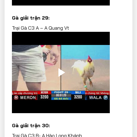
Gà giải trận 29:
Trại Gà C3 A – A Quang Vt
Gà giải trận 30:
Trại Gà C3 B- A Hào Long Khánh