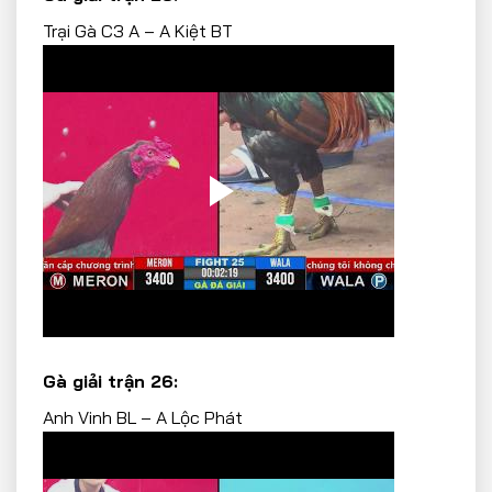
Trại Gà C3 A – A Kiệt BT
Gà giải trận 26:
Anh Vinh BL – A Lộc Phát