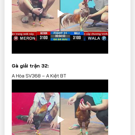
Gà giải trận 32:
A Hòa SV368 – A Kiệt BT