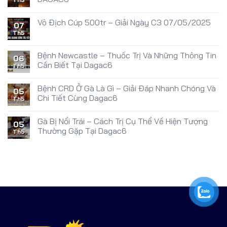
Vô Địch Cúp 500tr – Giải Ngày C3 07/05/2025
07
Th5
Bệnh Newcastle – Thuốc Trị Và Những Thông Tin
06
Cần Biết Tại Dagac6
Th5
Bệnh CRD Ở Gà Là Gì – Giải Đáp Nhanh Chóng Và
05
Chi Tiết Cùng Dagac6
Th5
Gà Bị Nổi Trái – Cách Trị Cụ Thể Về Hiện Tượng
05
Thường Gặp Tại Dagac6
Th5