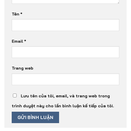
Tên
*
Email
*
Trang web
Lưu tên của tôi, email, và trang web trong
trình duyệt này cho lần bình luận kế tiếp của tôi.