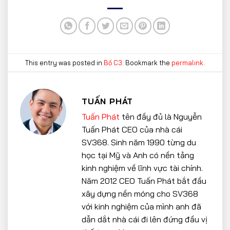
This entry was posted in
Bồ C3
. Bookmark the
permalink
.
TUẤN PHÁT
Tuấn Phát
tên đầy đủ là Nguyễn
Tuấn Phát CEO của nhà cái
SV368. Sinh năm 1990 từng du
học tại Mỹ và Anh có nền tảng
kinh nghiệm về lĩnh vực tài chính.
Năm 2012 CEO Tuấn Phát bắt đầu
xây dựng nền móng cho SV368
với kinh nghiệm của mình anh đã
dẫn dắt nhà cái đi lên đứng đầu vị