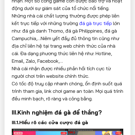
nhận. Một số cổng game còn được bảo trợ và hoạt
động dưới sự giám sát của tổ chức nổi tiếng.
Những nhà cái chất lượng thường được phép liên
kết trực tiếp với những trường
đá gà trực tiếp
lớn
như: đá gà danh Thomo, đá gà Philippines, đá gà
Campuchia,…Niêm yết đầy đủ thông tin cũng như
địa chỉ liên hệ tại trang web chính thức của nhà
cái. Đa dạng phương thức liên hệ như: Hotline,
Email, Zalo, Facebook,…
Nhà cái nhận được nhiều phản hồi tích cực từ
người chơi trên website chính thức.
Có tốc độ truy cập nhanh chóng, ổn định suốt quá
trình tham gia, link chơi game an toàn. Mọi quá trình
đều minh bạch, rõ ràng và công bằng.
III.Kinh nghiệm đá gà để thắng?
III.1.Hiểu rõ các cửa cược đá gà