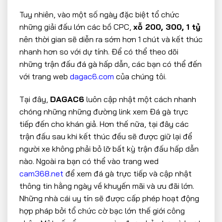
Tuy nhiên, vào một số ngày đặc biệt tổ chức
những giải đấu lớn các bồ CPC,
xỗ 200, 300, 1 tỷ
nên thời gian sẽ diễn ra sớm hơn 1 chút và kết thúc
nhanh hơn so với dự tính. Để có thể theo dõi
những trận đấu đá gà hấp dẫn, các bạn có thể đến
với trang web
dagac6.com
của chúng tôi.
Tại đây,
DAGAC6
luôn cập nhật một cách nhanh
chóng những những đường link xem Đá gà trực
tiếp đến cho khán giả. Hơn thế nữa, tại đây các
trận đấu sau khi kết thúc đều sẽ được giữ lại để
người xe không phải bỏ lỡ bất kỳ trận đấu hấp dẫn
nào. Ngoài ra bạn có thể vào trang wed
cam368.net
để xem đá gà trực tiếp và cập nhật
thông tin hằng ngày về khuyến mãi và ưu đãi lớn.
Những nhà cái uy tín sẽ được cấp phép hoạt động
hợp pháp bởi tổ chức cờ bạc lớn thế giới công