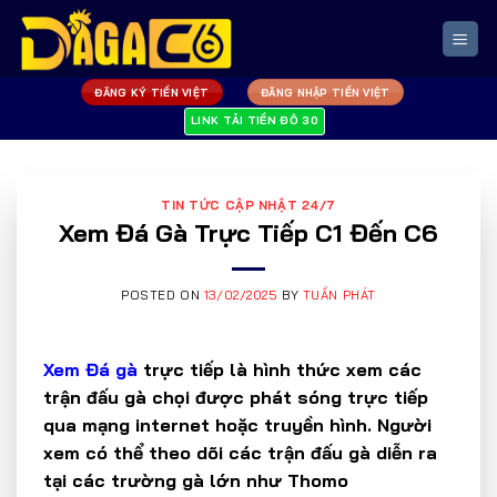
Skip
to
content
ĐĂNG KÝ TIỀN VIỆT
ĐĂNG NHẬP TIỀN VIỆT
LINK TẢI TIỀN ĐÔ 30
TIN TỨC CẬP NHẬT 24/7
Xem Đá Gà Trực Tiếp C1 Đến C6
POSTED ON
13/02/2025
BY
TUẤN PHÁT
Xem Đá gà
trực tiếp là hình thức xem các
trận đấu gà chọi được phát sóng trực tiếp
qua mạng internet hoặc truyền hình. Người
xem có thể theo dõi các trận đấu gà diễn ra
tại các trường gà lớn như Thomo