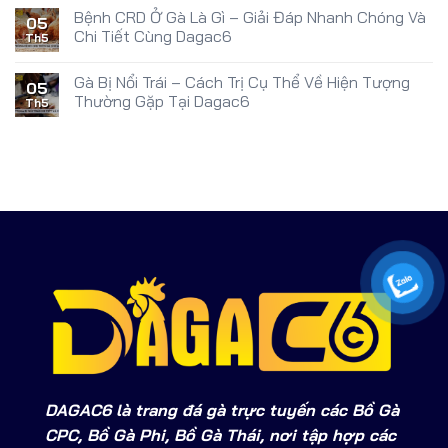
Bệnh CRD Ở Gà Là Gì – Giải Đáp Nhanh Chóng Và
05
Chi Tiết Cùng Dagac6
Th5
Gà Bị Nổi Trái – Cách Trị Cụ Thể Về Hiện Tượng
05
Thường Gặp Tại Dagac6
Th5
DAGAC6
là trang đá gà trực tuyến các Bồ Gà
CPC, Bồ Gà Phi, Bồ Gà Thái, nơi tập hợp các