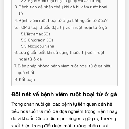
Bệnh viêm ruột hoại tử ghép với Cầu trùng
Bệch tích dễ nhận thấy khi gà bị viêm ruột hoại
tử
Bệnh viêm ruột hoại tử ở gà bắt nguồn từ đâu?
TOP 3 loại thuốc đặc trị viêm ruột hoại tử ở gà
Tetramax 50s
Chloracin 50s
Moxycoli Nana
Lưu ý cần biết khi sử dụng thuốc trị viêm ruột
hoại tử ở gà
Biện pháp phòng bệnh viêm ruột hoại tử ở gà hiệu
quả nhất
Kết luận
Đôi nét về bệnh viêm ruột hoại tử ở gà
Trong chăn nuôi gà, các bệnh lý liên quan đến hệ
tiêu hóa luôn là mối đe dọa nghiêm trọng. Bệnh này
do vi khuẩn Clostridium perfringens gây ra, thường
xuất hiện trong điều kiện môi trường chăn nuôi