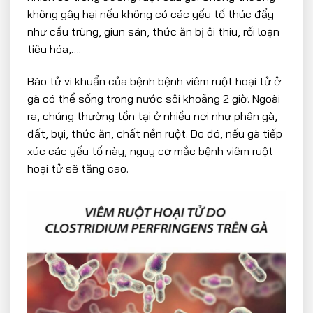
không gây hại nếu không có các yếu tố thúc đẩy
như cầu trùng, giun sán, thức ăn bị ôi thiu, rối loạn
tiêu hóa,….
Bào tử vi khuẩn của bệnh bệnh viêm ruột hoại tử ở
gà có thể sống trong nước sôi khoảng 2 giờ. Ngoài
ra, chúng thường tồn tại ở nhiều nơi như phân gà,
đất, bụi, thức ăn, chất nền ruột. Do đó, nếu gà tiếp
xúc các yếu tố này, nguy cơ mắc bệnh viêm ruột
hoại tử sẽ tăng cao.