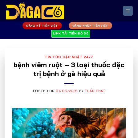
Skip
to
content
ĐĂNG KÝ TIỀN VIỆT
ĐĂNG NHẬP TIỀN VIỆT
LINK TẢI TIỀN ĐÔ 30
TIN TỨC CẬP NHẬT 24/7
bệnh viêm ruột – 3 loại thuốc đặc
trị bệnh ở gà hiệu quả
POSTED ON
01/05/2025
BY
TUẤN PHÁT