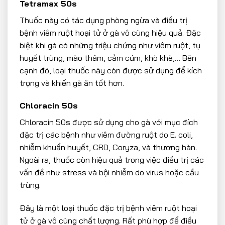
Tetramax 50s
Thuốc này có tác dụng phòng ngừa và điều trị
bệnh viêm ruột hoại tử ở gà vô cùng hiệu quả. Đặc
biệt khi gà có những triệu chứng như viêm ruột, tụ
huyết trùng, mào thâm, cảm cúm, khò khè,… Bên
cạnh đó, loại thuốc này còn được sử dụng để kích
trọng và khiến gà ăn tốt hơn.
Chloracin 50s
Chloracin 50s được sử dụng cho gà với mục đích
đặc trị các bệnh như viêm đường ruột do E. coli,
nhiễm khuẩn huyết, CRD, Coryza, và thương hàn.
Ngoài ra, thuốc còn hiệu quả trong việc điều trị các
vấn đề như stress và bội nhiễm do virus hoặc cầu
trùng.
Đây là một loại thuốc đặc trị bệnh viêm ruột hoại
tử ở gà vô cùng chất lượng. Rất phù hợp để điều