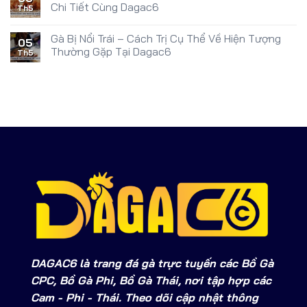
Chi Tiết Cùng Dagac6
Th5
Gà Bị Nổi Trái – Cách Trị Cụ Thể Về Hiện Tượng
05
Thường Gặp Tại Dagac6
Th5
DAGAC6
là trang đá gà trực tuyến các Bồ Gà
CPC, Bồ Gà Phi, Bồ Gà Thái, nơi tập hợp các
Cam - Phi - Thái
. Theo dõi cập nhật thông