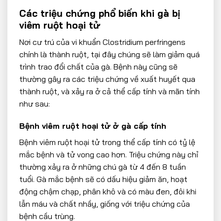
Các triệu chứng phổ biến khi gà bị
viêm ruột hoại tử
Nơi cư trú của vi khuẩn Clostridium perfringens
chính là thành ruột, tại đây chúng sẽ làm giảm quá
trình trao đổi chất của gà. Bệnh này cũng sẽ
thường gây ra các triệu chứng về xuất huyết qua
thành ruột, và xảy ra ở cả thể cấp tính và mãn tính
như sau:
Bệnh viêm ruột hoại tử ở gà cấp tính
Bệnh viêm ruột hoại tử trong thể cấp tính có tỷ lệ
mắc bệnh và tử vong cao hơn. Triệu chứng này chỉ
thường xảy ra ở những chú gà từ 4 đến 8 tuần
tuổi. Gà mắc bệnh sẽ có dấu hiệu giảm ăn, hoạt
động chậm chạp, phân khô và có màu đen, đôi khi
lẫn máu và chất nhầy, giống với triệu chứng của
bệnh cầu trùng.