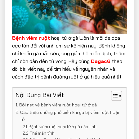
Bệnh viêm ruột
hoại tử ở gà luôn là mối đe dọa
cực lớn đối với anh em sư kê hiện nay. Bệnh không
chỉ khiến gà mất sức, suy giảm hệ miễn dịch, thậm
chí còn dẫn đến tử vong. Hãy cùng
Dagac6
theo
dõi bài viết này để tìm hiểu về nguyên nhân và
cách đặc trị bệnh đường ruột ở gà hiệu quả nhất.
Nội Dung Bài Viết
Đôi nét về bệnh viêm ruột hoại tử ở gà
Các triệu chứng phổ biến khi gà bị viêm ruột hoại
tử
Bệnh viêm ruột hoại tử ở gà cấp tính
Thể mãn tính