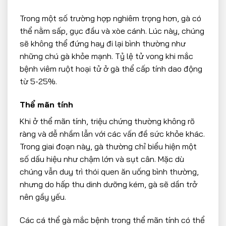
Trong một số trường hợp nghiêm trọng hơn, gà có
thể nằm sấp, gục đầu và xòe cánh. Lúc này, chúng
sẽ không thể đứng hay đi lại bình thường như
những chú gà khỏe mạnh. Tỷ lệ tử vong khi mắc
bệnh viêm ruột hoại tử ở gà thể cấp tính dao động
từ 5-25%.
Thể mãn tính
Khi ở thể mãn tính, triệu chứng thường không rõ
ràng và dễ nhầm lẫn với các vấn đề sức khỏe khác.
Trong giai đoạn này, gà thường chỉ biểu hiện một
số dấu hiệu như chậm lớn và sụt cân. Mặc dù
chúng vẫn duy trì thói quen ăn uống bình thường,
nhưng do hấp thu dinh dưỡng kém, gà sẽ dần trở
nên gầy yếu.
Các cá thể gà mắc bệnh trong thể mãn tính có thể