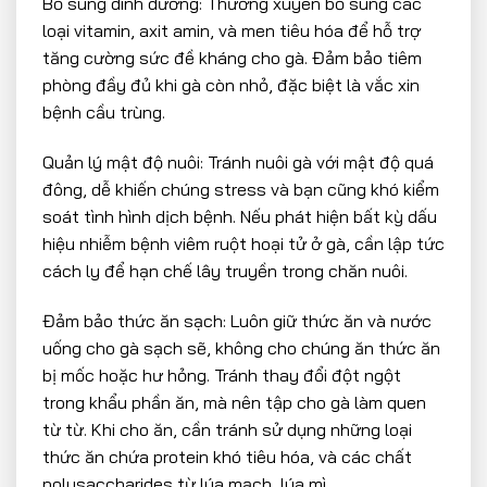
Bổ sung dinh dưỡng: Thường xuyên bổ sung các
loại vitamin, axit amin, và men tiêu hóa để hỗ trợ
tăng cường sức đề kháng cho gà. Đảm bảo tiêm
phòng đầy đủ khi gà còn nhỏ, đặc biệt là vắc xin
bệnh cầu trùng.
Quản lý mật độ nuôi: Tránh nuôi gà với mật độ quá
đông, dễ khiến chúng stress và bạn cũng khó kiểm
soát tình hình dịch bệnh. Nếu phát hiện bất kỳ dấu
hiệu nhiễm bệnh viêm ruột hoại tử ở gà, cần lập tức
cách ly để hạn chế lây truyền trong chăn nuôi.
Đảm bảo thức ăn sạch: Luôn giữ thức ăn và nước
uống cho gà sạch sẽ, không cho chúng ăn thức ăn
bị mốc hoặc hư hỏng. Tránh thay đổi đột ngột
trong khẩu phần ăn, mà nên tập cho gà làm quen
từ từ. Khi cho ăn, cần tránh sử dụng những loại
thức ăn chứa protein khó tiêu hóa, và các chất
polysaccharides từ lúa mạch, lúa mì.