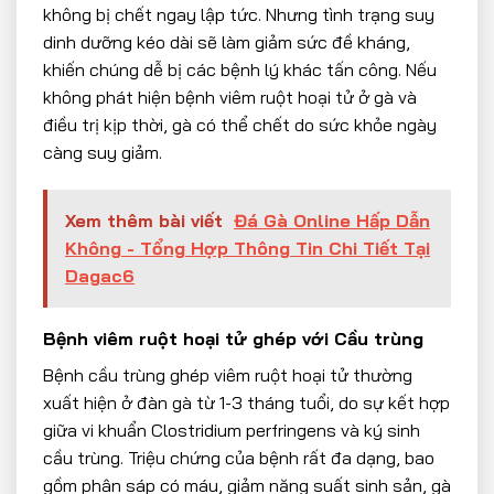
không bị chết ngay lập tức. Nhưng tình trạng suy
dinh dưỡng kéo dài sẽ làm giảm sức đề kháng,
khiến chúng dễ bị các bệnh lý khác tấn công. Nếu
không phát hiện bệnh viêm ruột hoại tử ở gà và
điều trị kịp thời, gà có thể chết do sức khỏe ngày
càng suy giảm.
Xem thêm bài viết
Đá Gà Online Hấp Dẫn
Không - Tổng Hợp Thông Tin Chi Tiết Tại
Dagac6
Bệnh viêm ruột hoại tử ghép với Cầu trùng
Bệnh cầu trùng ghép viêm ruột hoại tử thường
xuất hiện ở đàn gà từ 1-3 tháng tuổi, do sự kết hợp
giữa vi khuẩn Clostridium perfringens và ký sinh
cầu trùng. Triệu chứng của bệnh rất đa dạng, bao
gồm phân sáp có máu, giảm năng suất sinh sản, gà