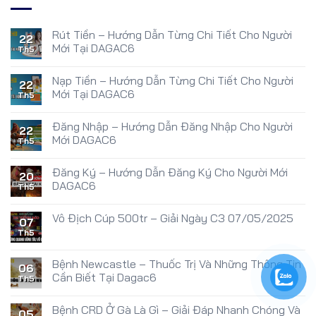
Rút Tiền – Hướng Dẫn Từng Chi Tiết Cho Người
22
Mới Tại DAGAC6
Th5
Nạp Tiền – Hướng Dẫn Từng Chi Tiết Cho Người
22
Mới Tại DAGAC6
Th5
Đăng Nhập – Hướng Dẫn Đăng Nhập Cho Người
22
Mới DAGAC6
Th5
Đăng Ký – Hướng Dẫn Đăng Ký Cho Người Mới
20
DAGAC6
Th5
Vô Địch Cúp 500tr – Giải Ngày C3 07/05/2025
07
Th5
Bệnh Newcastle – Thuốc Trị Và Những Thông Tin
06
Cần Biết Tại Dagac6
Th5
Bệnh CRD Ở Gà Là Gì – Giải Đáp Nhanh Chóng Và
05