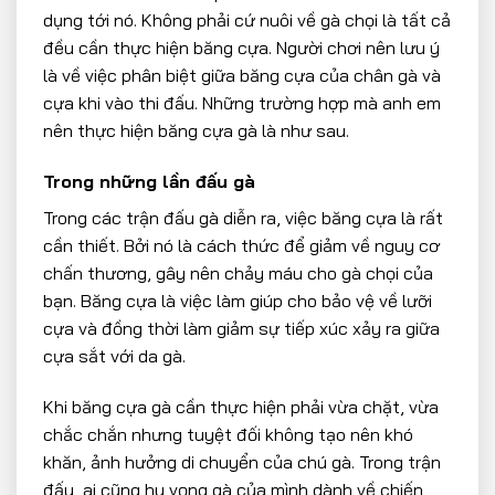
dụng tới nó. Không phải cứ nuôi về gà chọi là tất cả
đều cần thực hiện băng cựa. Người chơi nên lưu ý
là về việc phân biệt giữa băng cựa của chân gà và
cựa khi vào thi đấu. Những trường hợp mà anh em
nên thực hiện băng cựa gà là như sau.
Trong những lần đấu gà
Trong các trận đấu gà diễn ra, việc băng cựa là rất
cần thiết. Bởi nó là cách thức để giảm về nguy cơ
chấn thương, gây nên chảy máu cho gà chọi của
bạn. Băng cựa là việc làm giúp cho bảo vệ về lưỡi
cựa và đồng thời làm giảm sự tiếp xúc xảy ra giữa
cựa sắt với da gà.
Khi băng cựa gà cần thực hiện phải vừa chặt, vừa
chắc chắn nhưng tuyệt đối không tạo nên khó
khăn, ảnh hưởng di chuyển của chú gà. Trong trận
đấu, ai cũng hy vọng gà của mình dành về chiến