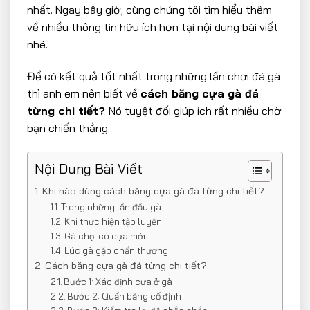
nhất. Ngay bây giờ, cùng chúng tôi tìm hiểu thêm
về nhiều thông tin hữu ích hơn tại nội dung bài viết
nhé.
Để có kết quả tốt nhất trong những lần chơi đá gà
thì anh em nên biết về
cách băng cựa gà đá
từng chi tiết?
Nó tuyệt đối giúp ích rất nhiều chờ
bạn chiến thắng.
Nội Dung Bài Viết
Khi nào dùng cách băng cựa gà đá từng chi tiết?
Trong những lần đấu gà
Khi thực hiện tập luyện
Gà chọi có cựa mới
Lúc gà gặp chấn thương
Cách băng cựa gà đá từng chi tiết?
Bước 1: Xác định cựa ở gà
Bước 2: Quấn băng cố định