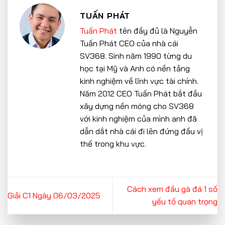
TUẤN PHÁT
Tuấn Phát
tên đầy đủ là Nguyễn
Tuấn Phát CEO của nhà cái
SV368. Sinh năm 1990 từng du
học tại Mỹ và Anh có nền tảng
kinh nghiệm về lĩnh vực tài chính.
Năm 2012 CEO Tuấn Phát bắt đầu
xây dựng nền móng cho SV368
với kinh nghiệm của mình anh đã
dẫn dắt nhà cái đi lên đứng đầu vị
thế trong khu vực.
Cách xem đầu gà đá 1 số
Giải C1 Ngày 06/03/2025
yếu tố quan trọng