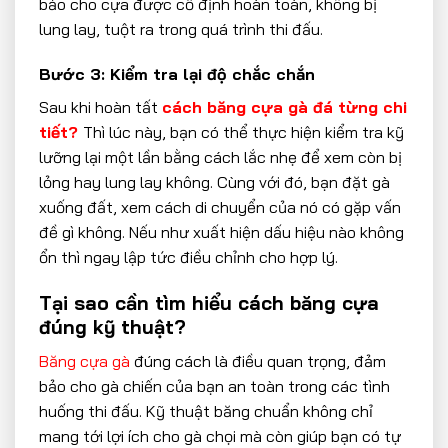
bảo cho cựa được cố định hoàn toàn, không bị
lung lay, tuột ra trong quá trình thi đấu.
Bước 3: Kiểm tra lại độ chắc chắn
Sau khi hoàn tất
cách băng cựa gà đá từng chi
tiết?
Thì lúc này, bạn có thể thực hiện kiểm tra kỹ
lưỡng lại một lần bằng cách lắc nhẹ để xem còn bị
lỏng hay lung lay không. Cùng với đó, bạn đặt gà
xuống đất, xem cách di chuyển của nó có gặp vấn
đề gì không. Nếu như xuất hiện dấu hiệu nào không
ổn thì ngay lập tức điều chỉnh cho hợp lý.
Tại sao cần tìm hiểu cách băng cựa
đúng kỹ thuật?
Băng cựa gà
đúng cách là điều quan trọng, đảm
bảo cho gà chiến của bạn an toàn trong các tình
huống thi đấu. Kỹ thuật băng chuẩn không chỉ
mang tới lợi ích cho gà chọi mà còn giúp bạn có tự