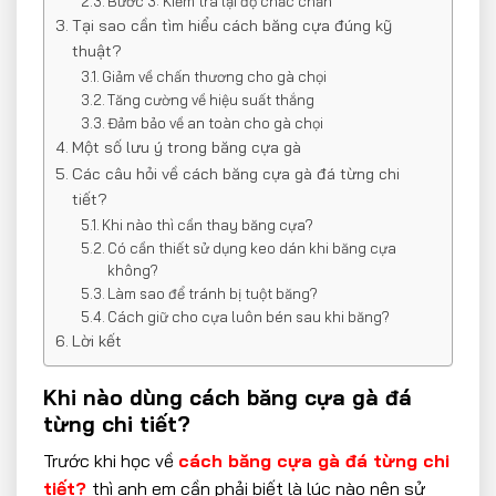
Bước 3: Kiểm tra lại độ chắc chắn
Tại sao cần tìm hiểu cách băng cựa đúng kỹ
thuật?
Giảm về chấn thương cho gà chọi
Tăng cường về hiệu suất thắng
Đảm bảo về an toàn cho gà chọi
Một số lưu ý trong băng cựa gà
Các câu hỏi về cách băng cựa gà đá từng chi
tiết?
Khi nào thì cần thay băng cựa?
Có cần thiết sử dụng keo dán khi băng cựa
không?
Làm sao để tránh bị tuột băng?
Cách giữ cho cựa luôn bén sau khi băng?
Lời kết
Khi nào dùng cách băng cựa gà đá
từng chi tiết?
Trước khi học về
cách băng cựa gà đá từng chi
tiết?
thì anh em cần phải biết là lúc nào nên sử