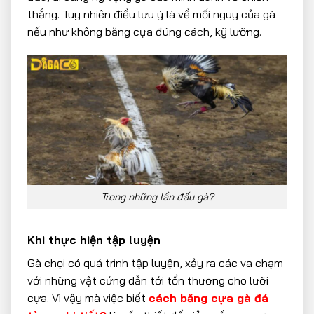
thắng. Tuy nhiên điều lưu ý là về mối nguy của gà
nếu như không băng cựa đúng cách, kỹ lưỡng.
Trong những lần đấu gà?
Khi thực hiện tập luyện
Gà chọi có quá trình tập luyện, xảy ra các va chạm
với những vật cứng dẫn tới tổn thương cho lưỡi
cựa. Vì vậy mà việc biết
cách băng cựa gà đá