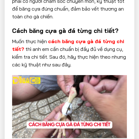
phải có người chăm sóc chuyên môn, kỹ thuật tốt
để băng cựa đúng chuẩn, đảm bảo vết thương an
toàn cho gà chiến.
Cách băng cựa gà đá từng chi tiết?
Muốn thực hiện
cách băng cựa gà đá từng chi
tiết?
thì anh em cần chuẩn bị đầy đủ về dụng cụ,
kiểm tra chi tiết. Sau đó, hãy thực hiện theo nhưng
các kỹ thuật như sau đây.