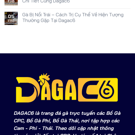
Chi Tiết Cùng Dagac6
Th5
Gà Bị Nổi Trái – Cách Trị Cụ Thể Về Hiện Tượng
05
Thường Gặp Tại Dagac6
Th5
DAGAC6
là trang đá gà trực tuyến các Bồ Gà
CPC, Bồ Gà Phi, Bồ Gà Thái, nơi tập hợp các
Cam - Phi - Thái
. Theo dõi cập nhật thông