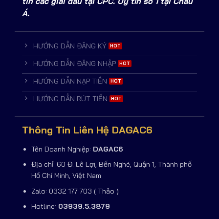
tin các giải đấu tại CPC. Uy tín số 1 tại Châu
Á.
HƯỚNG DẪN ĐĂNG KÝ
HƯỚNG DẪN ĐĂNG NHẬP
HƯỚNG DẪN NẠP TIỀN
HƯỚNG DẪN RÚT TIỀN
Thông Tin Liên Hệ DAGAC6
Tên Doanh Nghiệp:
DAGAC6
Địa chỉ: 60 Đ. Lê Lợi, Bến Nghé, Quận 1, Thành phố
Hồ Chí Minh, Việt Nam
Zalo: 0332 177 703 ( Thảo )
Hotline:
03939.5.3879