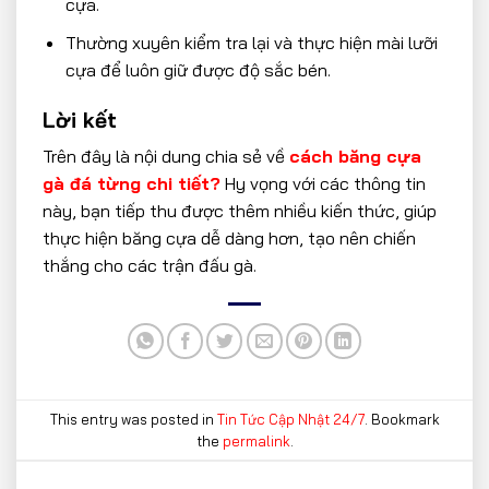
cựa.
Thường xuyên kiểm tra lại và thực hiện mài lưỡi
cựa để luôn giữ được độ sắc bén.
Lời kết
Trên đây là nội dung chia sẻ về
cách băng cựa
gà đá từng chi tiết?
Hy vọng với các thông tin
này, bạn tiếp thu được thêm nhiều kiến thức, giúp
thực hiện băng cựa dễ dàng hơn, tạo nên chiến
thắng cho các trận đấu gà.
This entry was posted in
Tin Tức Cập Nhật 24/7
. Bookmark
the
permalink
.