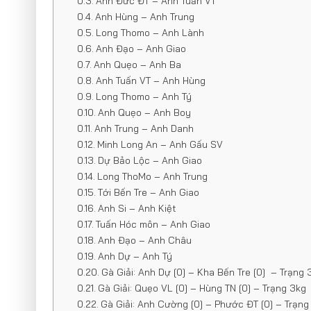
Anh Đức ĐT – Anh Tuấn VT
Anh Hùng – Anh Trung
Long Thomo – Anh Lành
Anh Đạo – Anh Giao
Anh Quẹo – Anh Ba
Anh Tuấn VT – Anh Hùng
Long Thomo – Anh Tý
Anh Quẹo – Anh Boy
Anh Trung – Anh Danh
Minh Long An – Anh Gấu SV
Dự Bảo Lộc – Anh Giao
Long ThoMo – Anh Trung
Tới Bến Tre – Anh Giao
Anh Si – Anh Kiệt
Tuấn Hóc môn – Anh Giao
Anh Đạo – Anh Châu
Anh Dự – Anh Tý
Gà Giải: Anh Dự [0] – Kha Bến Tre [0] – Trạng 
Gà Giải: Quẹo VL [0] – Hùng TN [0] – Trạng 3kg
Gà Giải: Anh Cường [0] – Phước ĐT [0] – Trạng