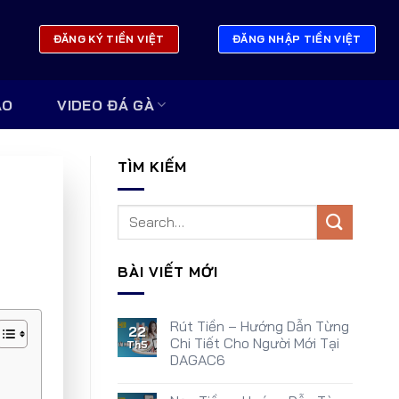
ĐĂNG KÝ TIỀN VIỆT
ĐĂNG NHẬP TIỀN VIỆT
AO
VIDEO ĐÁ GÀ
TÌM KIẾM
BÀI VIẾT MỚI
Rút Tiền – Hướng Dẫn Từng
22
Chi Tiết Cho Người Mới Tại
Th5
DAGAC6