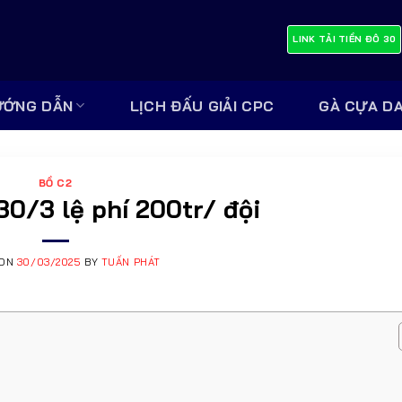
LINK TẢI TIỀN ĐÔ 30
ƯỚNG DẪN
LỊCH ĐẤU GIẢI CPC
GÀ CỰA D
BỒ C2
30/3 lệ phí 200tr/ đội
 ON
30/03/2025
BY
TUẤN PHÁT