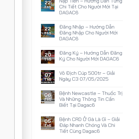
Nạp Tiền – Hướng Dẫn Từng
22
Chi Tiết Cho Người Mới Tại
Th5
DAGAC6
Đăng Nhập – Hướng Dẫn
22
Đăng Nhập Cho Người Mới
Th5
DAGAC6
Đăng Ký – Hướng Dẫn Đăng
20
Ký Cho Người Mới DAGAC6
Th5
Vô Địch Cúp 500tr – Giải
07
Ngày C3 07/05/2025
Th5
Bệnh Newcastle – Thuốc Trị
06
Và Những Thông Tin Cần
Th5
Biết Tại Dagac6
Bệnh CRD Ở Gà Là Gì – Giải
05
Đáp Nhanh Chóng Và Chi
Th5
Tiết Cùng Dagac6