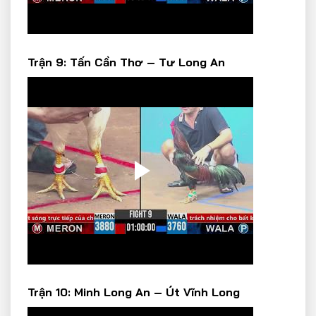
Trận 9: Tấn Cần Thơ – Tư Long An
Trận 10: Minh Long An – Út Vĩnh Long