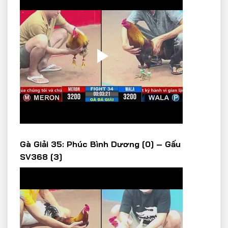
Gà Giải 35
: Phúc Bình Dương [0] – Gấu
SV368 [3]