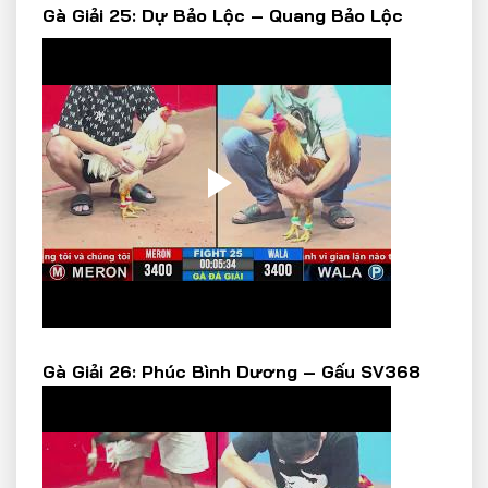
Gà Giải 25
: Dự Bảo Lộc – Quang Bảo Lộc
Gà Giải 26
: Phúc Bình Dương – Gấu SV368