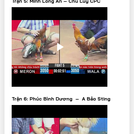
Trận 5: Minh Long An – Chú Lũy CPC
Trận 6: Phúc Bình Dương – A Bảo Sting