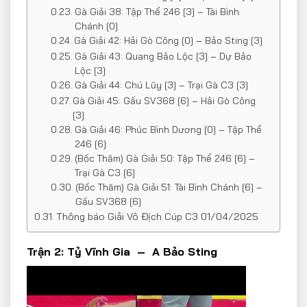
Gà Giải 38: Tập Thể 246 [3] – Tài Bình
Chánh [0]
Gà Giải 42: Hải Gò Công [0] – Bảo Sting [3]
Gà Giải 43: Quang Bảo Lộc [3] – Dự Bảo
Lộc [3]
Gà Giải 44: Chú Lũy [3] – Trại Gà C3 [3]
Gà Giải 45: Gấu SV368 [6] – Hải Gò Công
[3]
Gà Giải 46: Phúc Bình Dương [0] – Tập Thể
246 [6]
(Bốc Thăm) Gà Giải 50: Tập Thể 246 [6] –
Trại Gà C3 [6]
(Bốc Thăm) Gà Giải 51: Tài Bình Chánh [6] –
Gấu SV368 [6]
Thông báo Giải Vô Địch Cúp C3 01/04/2025
Trận 2: Tỷ Vĩnh Gia – A Bảo Sting