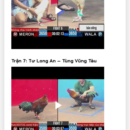
Trận 7: Tư Long An – Tùng Vũng Tàu