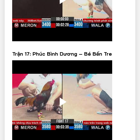
Trận 17: Phúc Bình Dương – Bé Bến Tre