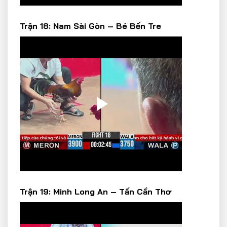
Trận 18: Nam Sài Gòn – Bé Bến Tre
Trận 19: Minh Long An – Tấn Cần Thơ