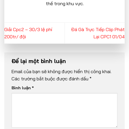
thế trong khu vực.
Giải Cpc2 – 30/3 lệ phí
Đá Gà Trực Tiếp Clip Phát
200tr/ đội
Lại CPC1 01/04
Để lại một bình luận
Email của bạn sẽ không được hiển thị công khai.
Các trường bắt buộc được đánh dấu
*
Bình luận
*