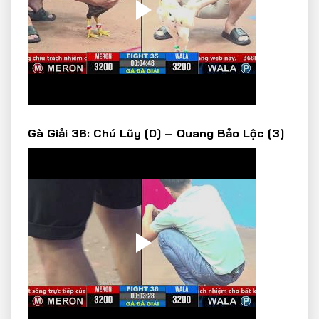
Gà Giải 36
: Chú Lũy [0] – Quang Bảo Lộc [3]