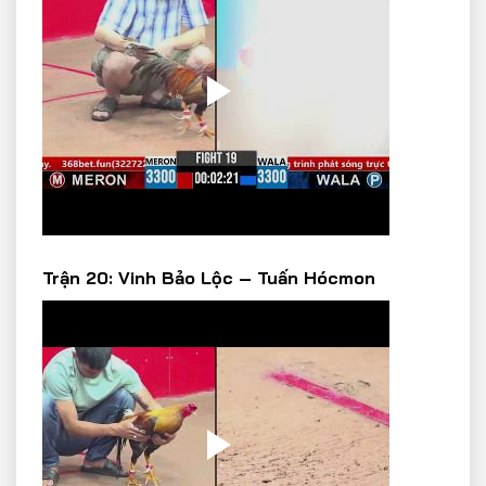
Trận 20: Vinh Bảo Lộc – Tuấn Hócmon