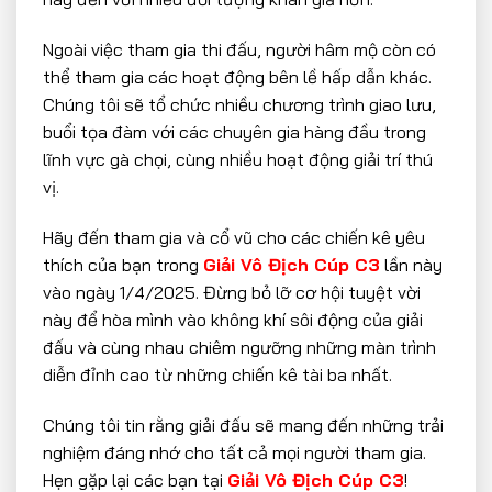
Ngoài việc tham gia thi đấu, người hâm mộ còn có
thể tham gia các hoạt động bên lề hấp dẫn khác.
Chúng tôi sẽ tổ chức nhiều chương trình giao lưu,
buổi tọa đàm với các chuyên gia hàng đầu trong
lĩnh vực gà chọi, cùng nhiều hoạt động giải trí thú
vị.
Hãy đến tham gia và cổ vũ cho các chiến kê yêu
thích của bạn trong
Giải Vô Địch Cúp C3
lần này
vào ngày 1/4/2025. Đừng bỏ lỡ cơ hội tuyệt vời
này để hòa mình vào không khí sôi động của giải
đấu và cùng nhau chiêm ngưỡng những màn trình
diễn đỉnh cao từ những chiến kê tài ba nhất.
Chúng tôi tin rằng giải đấu sẽ mang đến những trải
nghiệm đáng nhớ cho tất cả mọi người tham gia.
Hẹn gặp lại các bạn tại
Giải Vô Địch Cúp C3
!