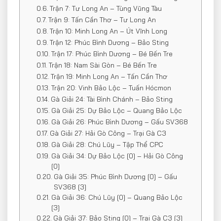
Trận 7: Tư Long An – Tùng Vũng Tàu
Trận 9: Tấn Cần Thơ – Tư Long An
Trận 10: Minh Long An – Út Vĩnh Long
Trận 12: Phúc Bình Dương – Bảo Sting
Trận 17: Phúc Bình Dương – Bé Bến Tre
Trận 18: Nam Sài Gòn – Bé Bến Tre
Trận 19: Minh Long An – Tấn Cần Thơ
Trận 20: Vinh Bảo Lộc – Tuấn Hócmon
Gà Giải 24: Tài Bình Chánh – Bảo Sting
Gà Giải 25: Dự Bảo Lộc – Quang Bảo Lộc
Gà Giải 26: Phúc Bình Dương – Gấu SV368
Gà Giải 27: Hải Gò Công – Trại Gà C3
Gà Giải 28: Chú Lũy – Tập Thể CPC
Gà Giải 34: Dự Bảo Lộc [0] – Hải Gò Công
[0]
Gà Giải 35: Phúc Bình Dương [0] – Gấu
SV368 [3]
Gà Giải 36: Chú Lũy [0] – Quang Bảo Lộc
[3]
Gà Giải 37: Bảo Sting [0] – Trại Gà C3 [3]