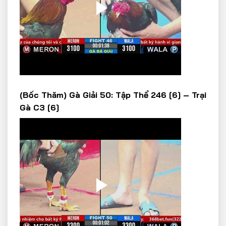
(Bốc Thăm) Gà Giải 50
: Tập Thể 246 [6] – Trại
Gà C3 [6]